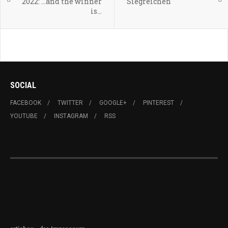
2022: ...and the winner
Siegreichen
is...
SOCIAL
FACEBOOK
TWITTER
GOOGLE+
PINTEREST
YOUTUBE
INSTAGRAM
RSS