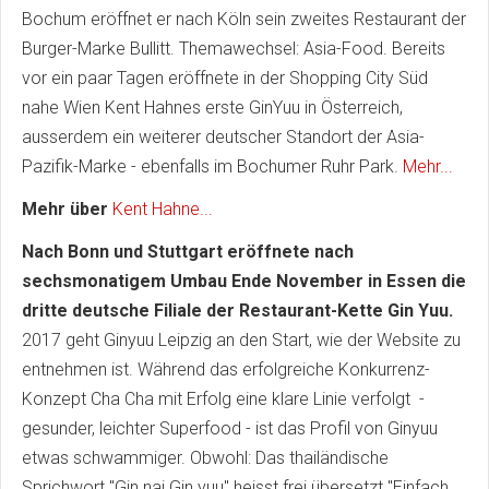
Bochum eröffnet er nach Köln sein zweites Restaurant der
Burger-Marke Bullitt. Themawechsel: Asia-Food. Bereits
vor ein paar Tagen eröffnete in der Shopping City Süd
nahe Wien Kent Hahnes erste GinYuu in Österreich,
ausserdem ein weiterer deutscher Standort der Asia-
Pazifik-Marke - ebenfalls im Bochumer Ruhr Park.
Mehr...
Mehr über
Kent Hahne...
Nach Bonn und Stuttgart eröffnete nach
sechsmonatigem Umbau Ende November in Essen die
dritte deutsche Filiale der Restaurant-Kette Gin Yuu.
2017 geht Ginyuu Leipzig an den Start, wie der Website zu
entnehmen ist. Während das erfolgreiche Konkurrenz-
Konzept Cha Cha mit Erfolg eine klare Linie verfolgt -
gesunder, leichter Superfood - ist das Profil von Ginyuu
etwas schwammiger. Obwohl: Das thailändische
Sprichwort "Gin nai Gin yuu" heisst frei übersetzt "Einfach