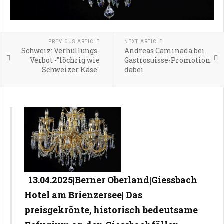
PREVIOUS ARTICLE
NEXT ARTICLE
Schweiz: Verhüllungs-
Andreas Caminada bei
Verbot -"löchrig wie
Gastrosuisse-Promotion
Schweizer Käse"
dabei
13.04.2025|Berner Oberland|Giessbach
Hotel am Brienzersee| Das
preisgekrönte, historisch bedeutsame