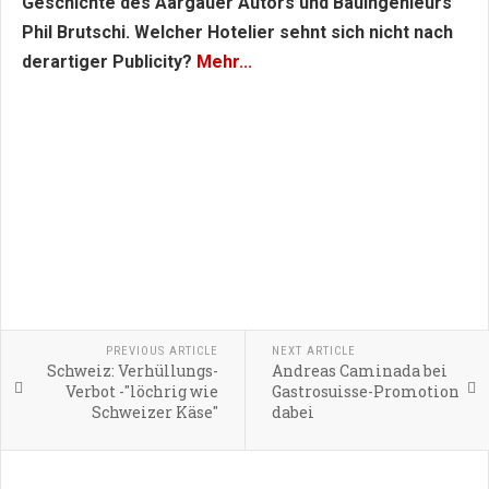
Geschichte des Aargauer Autors und Bauingenieurs
Phil Brutschi. Welcher Hotelier sehnt sich nicht nach
derartiger Publicity?
Mehr...
PREVIOUS ARTICLE
NEXT ARTICLE
Schweiz: Verhüllungs-
Andreas Caminada bei
Verbot -"löchrig wie
Gastrosuisse-Promotion
Schweizer Käse"
dabei