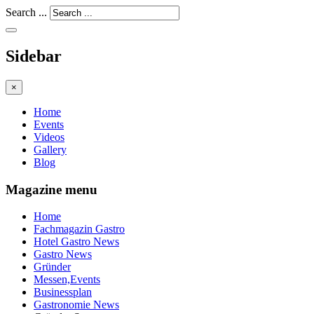
Search ...
Sidebar
×
Home
Events
Videos
Gallery
Blog
Magazine menu
Home
Fachmagazin Gastro
Hotel Gastro News
Gastro News
Gründer
Messen,Events
Businessplan
Gastronomie News