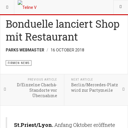
YOU ARE HERE:
GRÜNDER
FIRMEN NEWS
Bonduelle lanciert Shop
mit Restaurant
PARKS WEBMASTER
16 OCTOBER 2018
FIRMEN NEWS
PREVIOUS ARTICLE
NEXT ARTICLE
D/Einzelne Chachà-
Berlin/Mercedes-Platz
Standorte vor
wird zur Partymeile
Übernahme
St.Priest/Lyon.
Anfang Oktober eröffnete