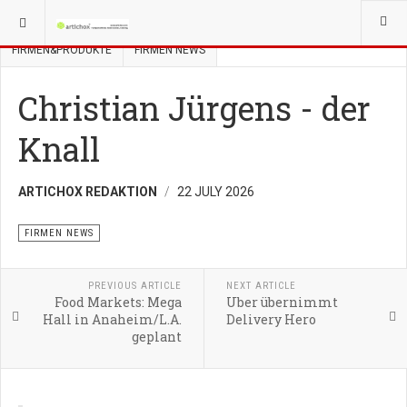
YOU ARE HERE:
GASTRONOMIE NEWS
STORIES
FIRMEN&PRODUKTE
FIRMEN NEWS
Christian Jürgens - der
Knall
ARTICHOX REDAKTION
22 JULY 2026
FIRMEN NEWS
PREVIOUS ARTICLE
NEXT ARTICLE
Food Markets: Mega
Uber übernimmt
Hall in Anaheim/L.A.
Delivery Hero
geplant