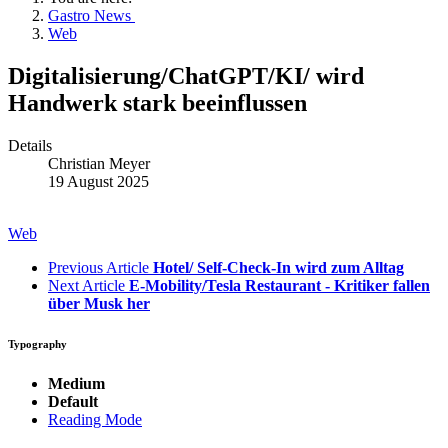
Gastro News
Web
Digitalisierung/ChatGPT/KI/ wird
Handwerk stark beeinflussen
Details
Christian Meyer
19 August 2025
Web
Previous Article
Hotel/ Self-Check-In wird zum Alltag
Next Article
E-Mobility/Tesla Restaurant - Kritiker fallen
über Musk her
Typography
Medium
Default
Reading Mode