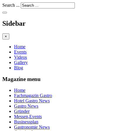
Search ...
Sidebar
×
Home
Events
Videos
Gallery
Blog
Magazine menu
Home
Fachmagazin Gastro
Hotel Gastro News
Gastro News
Gründer
Messen,Events
Businessplan
Gastronomie News