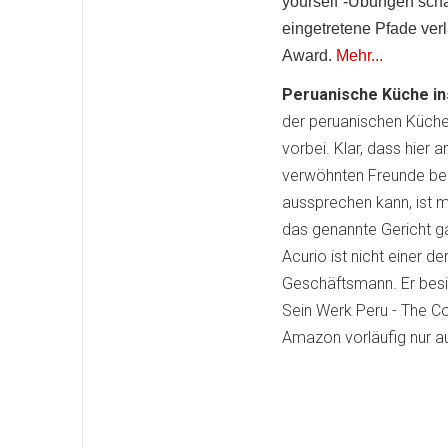
yourself“-Übungen schä
eingetretene Pfade ve
Award.
Mehr...
Peruanische Küche ins
der peruanischen Küche
vorbei. Klar, dass hier
verwöhnten Freunde bee
aussprechen kann, ist m
das genannte Gericht ga
Acurio ist nicht einer d
Geschäftsmann. Er besit
Sein Werk Peru - The C
Amazon vorläufig nur auf