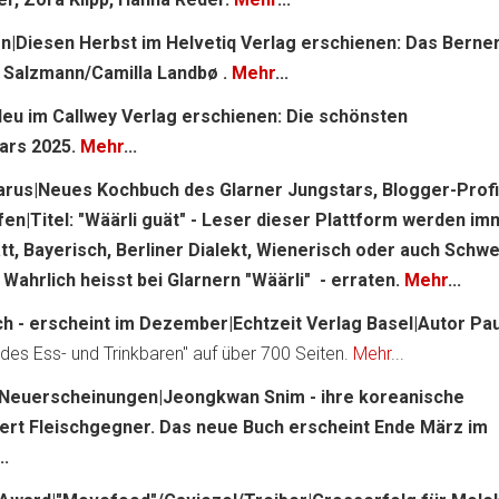
rn|Diesen Herbst im Helvetiq Verlag erschienen: Das Berne
 Salzmann/Camilla Landbø .
Mehr
...
eu im Callwey Verlag erschienen: Die schönsten
ars 2025.
Mehr
...
larus|Neues Kochbuch des Glarner Jungstars, Blogger-Prof
n|Titel: "Wäärli guät" - Leser dieser Plattform werden im
att, Bayerisch, Berliner Dialekt, Wienerisch oder auch Schw
 Wahrlich heisst bei Glarnern "Wäärli" - erraten.
Mehr
...
h - erscheint im Dezember|Echtzeit Verlag Basel|Autor Pau
des Ess- und Trinkbaren" auf über 700 Seiten.
Mehr
...
-Neuerscheinungen|Jeongkwan Snim - ihre koreanische
ert Fleischgegner. Das neue Buch erscheint Ende März im
..