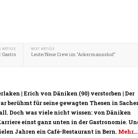
S ARTICLE
NEXT ARTICLE
 Gastro
Leute/Neue Crew im "Ackermannshof"
erlaken | Erich von Däniken (90) verstorben | Der
war berühmt für seine gewagten Thesen in Sache
ll. Doch was viele nicht wissen: von Däniken
arriere einst ganz unten in der Gastronomie. Un
vielen Jahren ein Café-Restaurant in Bern.
Mehr
...