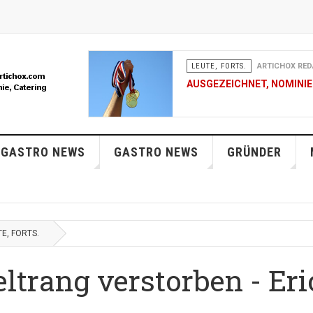
LEUTE, FORTS.
ARTICHOX RED
AUSGEZEICHNET, NOMINIER
LEUTE, FORTS.
ARTICHOX RED
 GASTRO NEWS
GASTRO NEWS
FRAUENNETZWERK FOODSER
GRÜNDER
DER SCHWEIZ
LEUTE, FORTS.
ARTICHOX RED
AUSGEZEICHNET, NOMINIER
E, FORTS.
LEUTE, FORTS.
ARTICHOX RED
trang verstorben - Eri
LA CUISINE DES JEUNES 20
MÜLLER