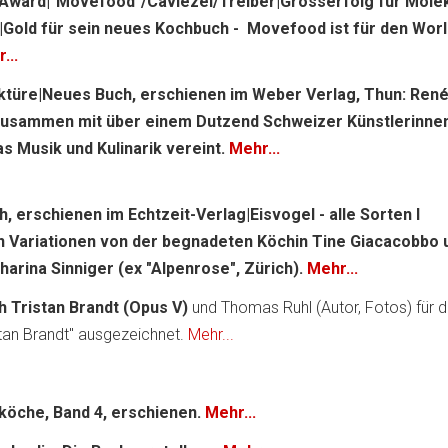
Award|"Movefood"/Caviezel/Treiber|Grosserfolg für Molek
|Gold für sein neues Kochbuch - Movefood ist für den Wor
...
türe|Neues Buch, erschienen im Weber Verlag, Thun: Ren
zusammen mit über einem Dutzend Schweizer Künstlerinne
as Musik und Kulinarik vereint.
Mehr...
, erschienen im Echtzeit-Verlag|Eisvogel - alle Sorten l
en Variationen von der begnadeten Köchin Tine Giacacobbo 
tharina Sinniger (ex "Alpenrose", Zürich).
Mehr...
 Tristan Brandt (Opus V)
und Thomas Ruhl (Autor, Fotos) für 
stan Brandt" ausgezeichnet.
Mehr...
tköche, Band 4, erschienen.
Mehr...