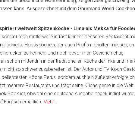
rfen die persönliche Wahrnehmung, zeigen aber gleichzeitig, 
rlassen kann. Ausgezeichnet mit dem Gourmand World Cookbo
piriert weltweit Spitzenköche - Lima als Mekka für Foodie
 kommt man mittlerweile in fast keinem besseren Restaurant m
 ambitionierte Hobbyköche, aber auch Profis mithalten müssen, um
indrucken zu können. Und noch bevor man Ceviche richtig
an schon mittendrin in der traditionellen Küche der Inka und mer
r nicht so schwer zuzubereiten ist. Der Autor und TV-Koch Gast
er beliebtesten Köche Perus, sondern auch ein äußerst erfolgreich
zt mehrere Restaurants und trägt seine Küche gerne in die Welt 
ook Book ist, obwohl eine deutsche Ausgabe angekündigt wurde,
 Englisch erhältlich.
Mehr...