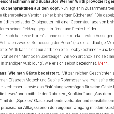
 Fleischfachmann und Buchautor Werner Wirth provoziert ge
e Küchenpraktiken auf den Kopf.
Nun legt er in Zusammenarbei
e überarbeitete Version seiner bisherigen Bücher auf: "Die gabel
rmüdlich setzt der Erfolgsautor mit einer Gesamtauflage von bis
aren seinen Feldzug gegen Irrtümer und Fehler bei der
 "Fleisch hat keine Poren" ist eine seiner markantesten Aussagen
nbraten zwecks Schliessung der Poren" (so die landläufige Mein
Werner Wirth kann nicht nur ambitionierte Hobbyköchinnen - und k
 von seinen Methoden überzeugen. Wir von artichox sind seit l
n ständiger Ausbildung", wie er sich selbst bezeichnet.
Mehr..
ans: Wie man Gäste begeistert.
Mit zahlreichen Geschichten 
rinnen Elisabeth Motsch und Sabine Rohrmoser, wie man seine ei
l verbessern sowie das Einf
ühlungsvermögen für seine Gäste 
ie Leser/innen mithilfe der Rubriken „Kopfkino“ und „Aus dem
 mit der „Spezies“ Gast zusehends vertrauter und sensibilisier
 praxisnaher Alltagsszenen den eigenen Umgang mit dem Gast. 