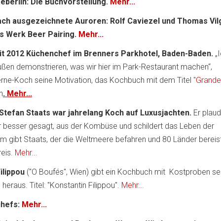
berlin: Die Buchvorstellung.
Mehr...
ach ausgezeichnete Auroren: Rolf Caviezel und Thomas Vil
es Werk Beer Pairing.
Mehr...
eit 2012 Küchenchef im Brenners Parkhotel, Baden-Baden.
„I
ßen demonstrieren, was wir hier im Park-Restaurant machen“,
erne-Koch seine Motivation, das Kochbuch mit dem Titel
"Grande
n
.
Mehr...
Stefan Staats war jahrelang Koch auf Luxusjachten.
Er plaud
besser gesagt, aus der Kombüse und schildert das Leben der
 gibt Staats, der die Weltmeere befahren und 80 Länder bereist
reis.
Mehr...
ilippou
("O Boufés", Wien) gibt ein Kochbuch mit Kostproben se
eraus. Titel: "Konstantin Filippou".
Mehr...
chefs:
Mehr...