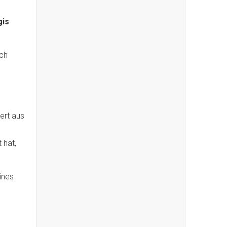
gis
ch
ert aus
 hat,
ines