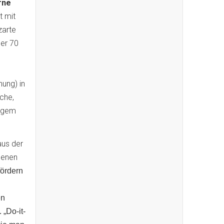
rne
t mit
zarte
her 70
.
ung) in
öche,
angem
aus der
genen
fördern
en
„Do-it-