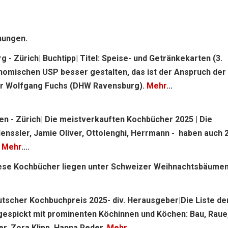
nungen.
..
 - Zürich| Buchtipp| Titel: Speise- und Getränkekarten (3.
nomischen USP besser gestalten, das ist der Anspruch der
r Wolfgang Fuchs (DHW Ravensburg).
Mehr
...
ien - Zürich| Die meistverkauften Kochbücher 2025 | Die
Henssler, Jamie Oliver, Ottolenghi, Herrmann - haben auch 
.
Mehr
....
Diese Kochbücher liegen unter Schweizer Weihnachtsbäumen
eutscher Kochbuchpreis 2025- div. Herausgeber|Die Liste de
gespickt mit prominenten Köchinnen und Köchen: Bau, Raue
r, Zora Klipp, Hanna Reder.
Mehr
...