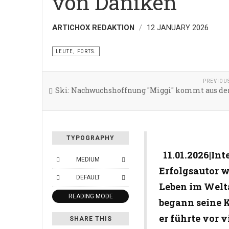
von Däniken
ARTICHOX REDAKTION
12 JANUARY 2026
LEUTE, FORTS.
PREVIOU
Ski: Nachwuchshoffnung "Miggi" kommt aus der
TYPOGRAPHY
11.01.2026|Int
MEDIUM
Erfolgsautor 
DEFAULT
Leben im Welta
READING MODE
begann seine K
er führte vor 
SHARE THIS