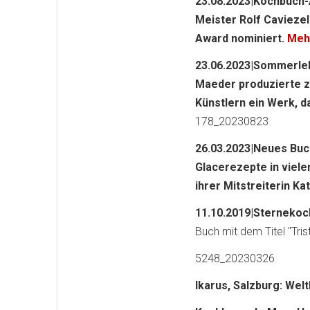
23.08.2023|Kochbuch-
Meister Rolf Caviezel
Award nominiert.
Mehr
23.06.2023|Sommerlek
Maeder produzierte 
Künstlern ein Werk, d
178_20230823
26.03.2023|Neues Buch
Glacerezepte in viel
ihrer Mitstreiterin Ka
11.10.2019|Sternekoch
Buch mit dem Titel "Tri
5248_20230326
Ikarus, Salzburg: Wel