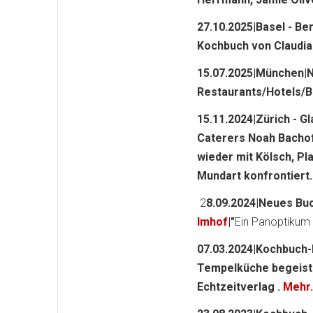
27.10.2025|Basel - Be
Kochbuch von Claudia
15.07.2025|München|N
Restaurants/Hotels/B
15.11.2024|Zürich - G
Caterers Noah Bachofe
wieder mit Kölsch, Pl
Mundart konfrontiert.
2
8.09.2024|Neues Buc
Imhof
|"
Ein Panoptikum 
07.03.2024|Kochbuch
Tempelküche begeist
Echtzeitverlag .
Mehr
.