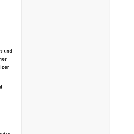
r
is und
mer
eizer
l