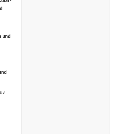
ular-
ld
é
n und
und
das