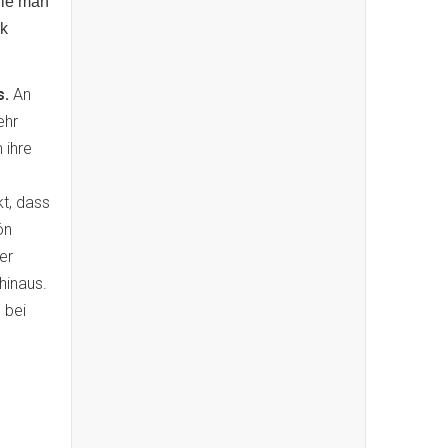
wie man
ok
s.
An
ehr
 ihre
kt, dass
ón
er
hinaus.
 bei