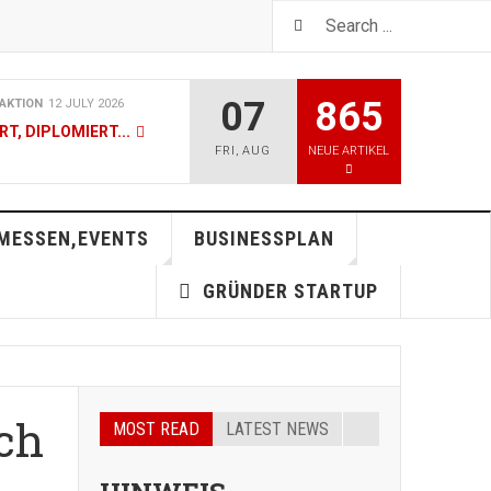
07
865
AKTION
12 JULY 2026
T, DIPLOMIERT...
FRI
,
AUG
NEUE ARTIKEL
AKTION
19 JUNE 2026
VICE - JETZT AUCH IN
MESSEN,EVENTS
BUSINESSPLAN
GRÜNDER STARTUP
AKTION
07 MAY 2026
T, DIPLOMIERT...
AKTION
05 MAY 2026
ch
MOST READ
LATEST NEWS
26 - SIEG GEHT AN JANIS