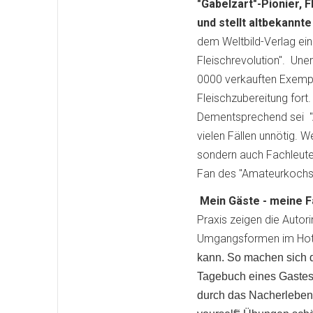
"Gabelzart"-Pionier,
und stellt altbekannt
dem Weltbild-Verlag ein
Fleischrevolution". Une
0000 verkauften Exempl
Fleischzubereitung fort.
Dementsprechend sei "A
vielen Fällen unnötig. 
sondern auch Fachleute
Fan des "Amateurkochs i
Mein Gäste - meine F
Praxis zeigen die Auto
Umgangsformen im Hote
kann. So machen sich d
Tagebuch eines Gastes“
durch das Nacherleben