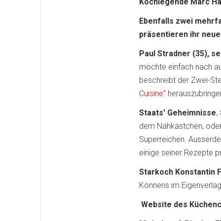
Kochlegende Marc Hae
Ebenfalls zwei mehrf
präsentieren ihr neu
Paul Stradner (35), s
möchte einfach nach au
beschreibt der Zwei-St
Cuisine"
herauszubringe
Staats' Geheimnisse. 
dem Nähkästchen, oder 
Superreichen. Ausserdem
einige seiner Rezepte p
Starkoch Konstantin F
Könnens im Eigenverlag h
Website des Küchen